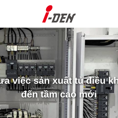
ưa việc sản xuất tủ điều kh
đến tầm cao mới