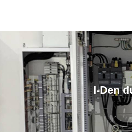
I-Den đ