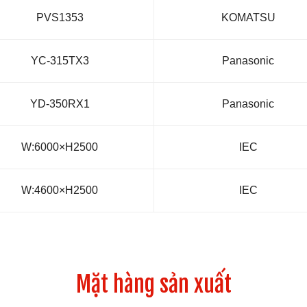
PVS1353
KOMATSU
YC-315TX3
Panasonic
YD-350RX1
Panasonic
W:6000×H2500
IEC
W:4600×H2500
IEC
Mặt hàng sản xuất