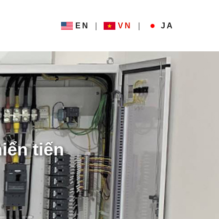
EN
VN
JA
iển tiến