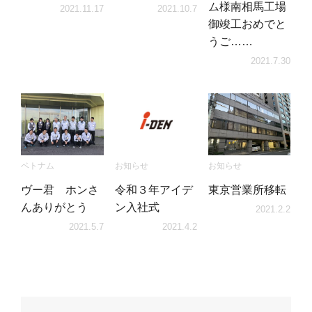
ム様南相馬工場
2021.11.17
2021.10.7
御竣工おめでと
うご……
2021.7.30
ベトナム
お知らせ
お知らせ
ヴー君 ホンさ
東京営業所移転
令和３年アイデ
んありがとう
ン入社式
2021.2.2
2021.5.7
2021.4.2